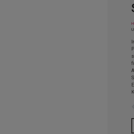
H
U
I
P
s
f
A
S
E
K