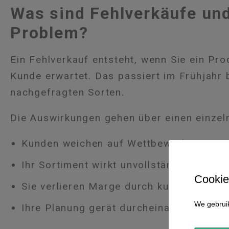
Was sind Fehlverkäufe und
Problem?
Ein Fehlverkauf entsteht, wenn Sie ein Prod
Kunde erwartet. Das passiert im Frühjahr 
nachgefragten Sorten.
Die Auswirkungen gehen über einen einzel
Kunden weichen auf Wettbewerber aus
Ihr Sortiment wirkt unvollständig
Cookie
Sie verlieren Marge durch kurzfristige A
We gebruik
Ihre Planung gerät durcheinander