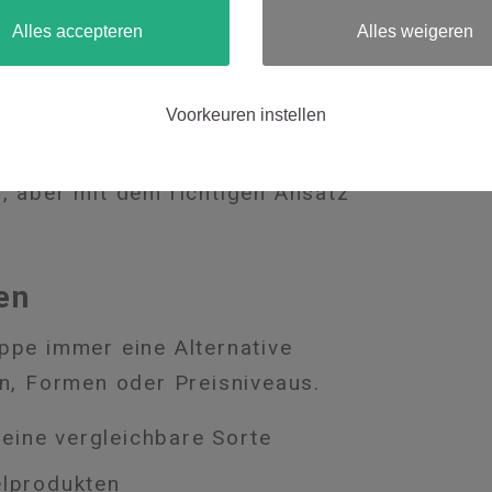
Alles accepteren
Alles weigeren
o weit wie möglich vermeiden.
Voorkeuren instellen
käufe im Frühjahr?
, aber mit dem richtigen Ansatz
en
ppe immer eine Alternative
en, Formen oder Preisniveaus.
eine vergleichbare Sorte
elprodukten