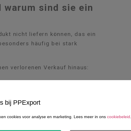
 warum sind sie ein
ukt nicht liefern können, das ein
besonders häufig bei stark
nen verlorenen Verkauf hinaus:
s bij PPExport
lternativen
en cookies voor analyse en marketing. Lees meer in ons
cookiebeleid