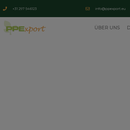
+31 297 546123
info@ppexport.eu
ÜBER UNS
D