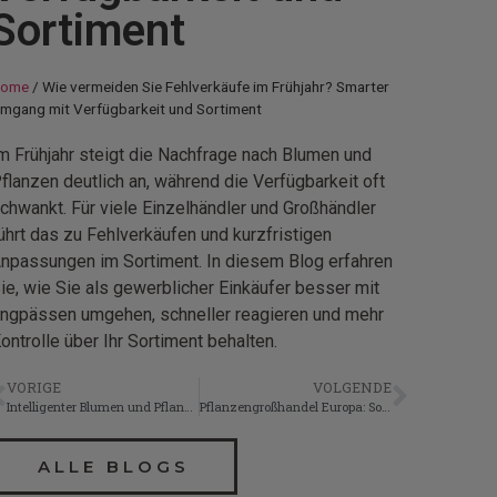
Sortiment
ome
/
Wie vermeiden Sie Fehlverkäufe im Frühjahr? Smarter
mgang mit Verfügbarkeit und Sortiment
m Frühjahr steigt die Nachfrage nach Blumen und
flanzen deutlich an, während die Verfügbarkeit oft
chwankt. Für viele Einzelhändler und Großhändler
ührt das zu Fehlverkäufen und kurzfristigen
npassungen im Sortiment. In diesem Blog erfahren
ie, wie Sie als gewerblicher Einkäufer besser mit
ngpässen umgehen, schneller reagieren und mehr
ontrolle über Ihr Sortiment behalten.
VORIGE
VOLGENDE
Intelligenter Blumen und Pflanzen einkaufen als Einzelhändler oder Großhändler
Pflanzengroßhandel Europa: So finden Sie einen zuverlässigen Lieferanten
ALLE BLOGS